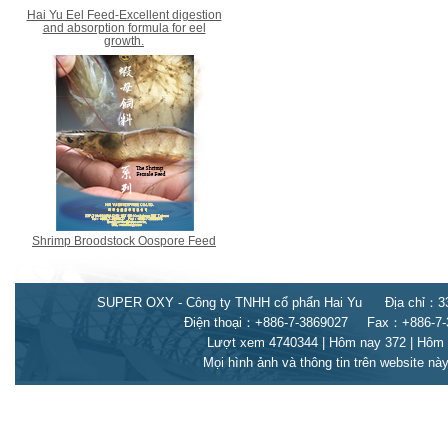
Hai Yu Eel Feed-Excellent digestion
and absorption formula for eel
growth.
Shrimp Broodstock Oospore Feed
SUPER OXY - Công ty TNHH cổ phẩn Hai Yu
Địa chỉ：3
Điện thoại：+886-7-3869027
Fax：+886-7-
Lượt xem 4740344 | Hôm nay 372 | Hôm 
Mọi hình ảnh và thông tin trên website n