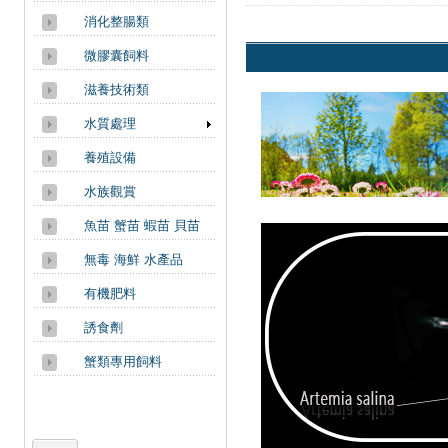
消化整腸類
微膠囊飼料
滋養技術類
水質處理
養殖設備
水族觀賞
魚苗 蟹苗 蝦苗 貝苗
無毒 海鮮 水產品
有機肥料
誘食劑
蟹類專用飼料