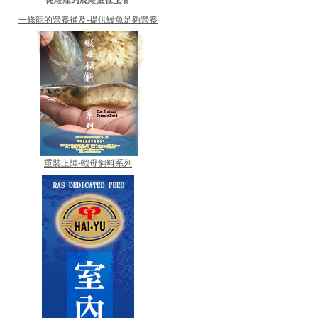
一條龍的營養補及-提供鰻魚足夠營養
重裝上陣-蝦母飼料系列