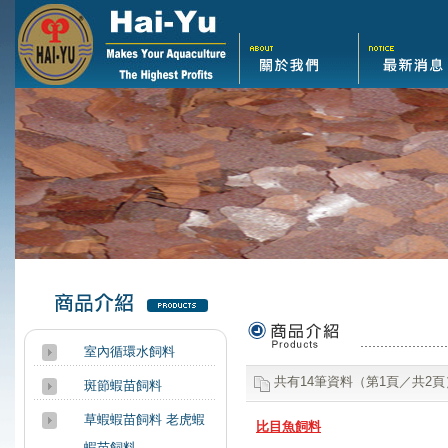
室內循環水飼料
商品介紹
共有14筆資料（第1頁／共2頁
斑節蝦苗飼料
草蝦蝦苗飼料 老虎蝦
比目魚飼料
蝦苗飼料