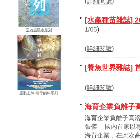
(
詳細閱讀
)
[水產種苗雜誌] 
)
1/05
室內循環水系列
(
詳細閱讀
)
[養魚世界雜誌]
(
詳細閱讀
)
重裝上陣-蝦母飼料系列
海育企業負離子高
海育企業負離子高溶氧設
張傑 國內首家以
海育企業，在此次高