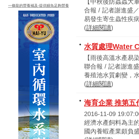
【中秋後防蟲蟲大軍來襲
一條龍的營養補及-提供鰻魚足夠營養
合報 / 記者謝進
易發生寄生蟲性疾病
(
詳細閱讀
)
水質處理Water Co
【雨後高溫水產易染病 
聯合報 / 記者謝
養殖池水質劇變，水
(
詳細閱讀
)
海育企業 推第五
2016-11-09 
經濟水產飼料為主的
國內養蝦產業頗負盛