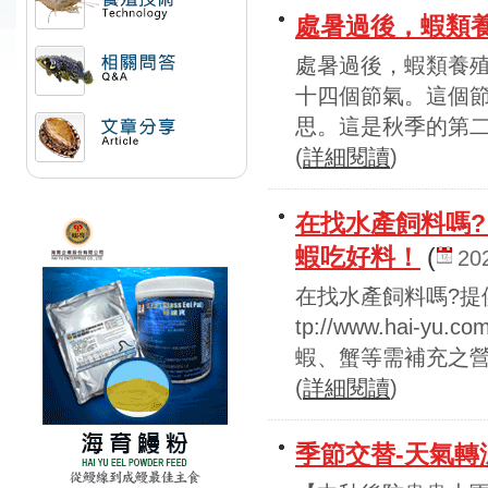
處暑過後，蝦類
活動訊息
處暑過後，蝦類養殖
十四個節氣。這個
相關問答
思。這是秋季的第二
(
詳細閱讀
)
文章分享
在找水產飼料嗎
蝦吃好料！
(
20
在找水產飼料嗎?提
tp://www.hai-y
蝦、蟹等需補充之營
(
詳細閱讀
)
季節交替-天氣轉